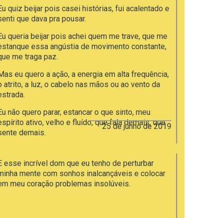
Eu quiz beijar pois casei histórias, fui acalentado e
senti que dava pra pousar.
Eu queria beijar pois achei quem me trave, que me
estanque essa angústia de movimento constante,
que me traga paz.
Mas eu quero a ação, a energia em alta frequência,
o atrito, a luz, o cabelo nas mãos ou ao vento da
estrada.
Eu não quero parar, estancar o que sinto, meu
espírito ativo, velho e fluído, que fala demais, que
25 de junho de 2019
sente demais.
Não quero o sono pós coito, pós gozo. Quero o
prazer constante, do sorriso no rosto, do voar sem
E esse incrível dom que eu tenho de perturbar
chão.
minha mente com sonhos inalcançáveis e colocar
em meu coração problemas insolúveis.
Eu achei a resposta. Eu não quero beijar. Eu quero
cativar, pra selar, estar seguro.
Por que eu estou tão cansado.