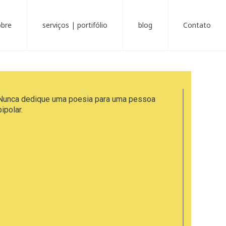
obre
serviços | portifólio
blog
Contato
Nunca dedique uma poesia para uma pessoa
bipolar.