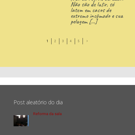
Não são de latir, só
latem em casos de
extremo incômodo e sua
pelagem
[…]
1
2
3
4
5
Post aleatório do dia
Reforma da sala