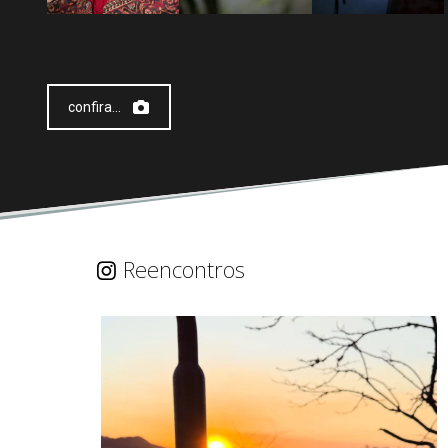
femininas
confira...
Reencontros
Obrigado…
#diadospais
10
1