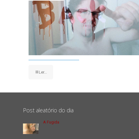
Ler...
Post aleatório do dia
A Fugida