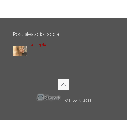
Post aleatório do dia
A Fugida
©Show It - 2018