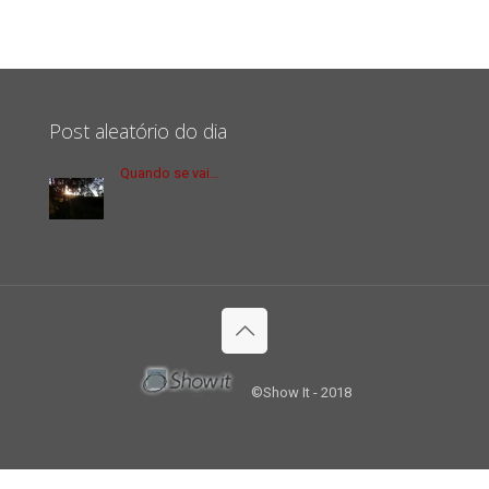
Post aleatório do dia
Quando se vai…
©Show It - 2018