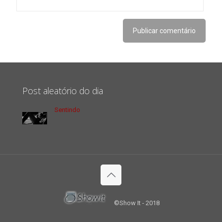
Post aleatório do dia
Sentindo
©Show It - 2018