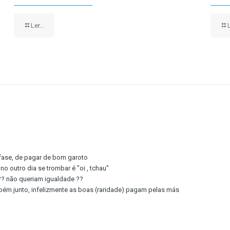
Ler...
L
fase, de pagar de bom garoto
no outro dia se trombar é "oi , tchau"
?? não queriam igualdade ??
ém junto, infelizmente as boas (raridade) pagam pelas más