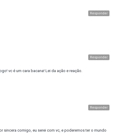
Responder
Responder
logo! vc é um cara bacana! Lei da ação e reação.
Responder
for sincera comigo, eu serei com vc, e poderemos ter o mundo