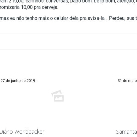
foram 210,00, carinhos, conversas, papo bom, beijo bom, atenção,
nomizaria 10,00 pra cerveja.
 mas eu não tenho mais o celular dela pra avisa-la… Perdeu, sua t
27 de junho de 2019
31 de maio
Diário Worldpacker
Samanta