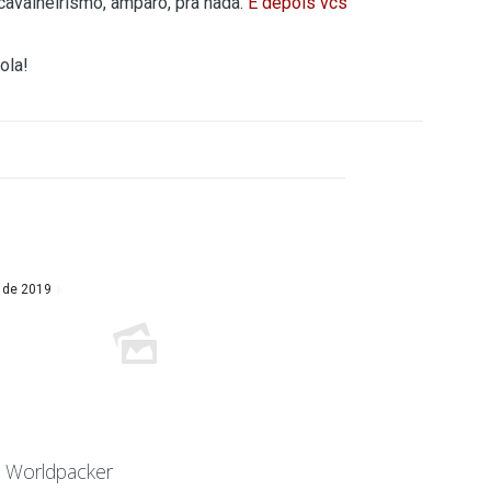
 cavalheirismo, amparo, pra nada.
E depois vcs
ola!
 de 2019
 Worldpacker