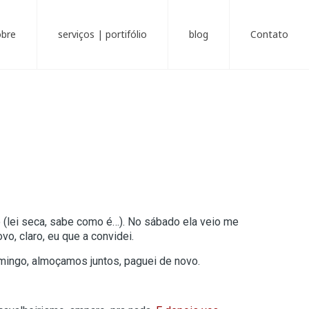
obre
serviços | portifólio
blog
Contato
ro (lei seca, sabe como é…). No sábado ela veio me
o, claro, eu que a convidei.
omingo, almoçamos juntos, paguei de novo.