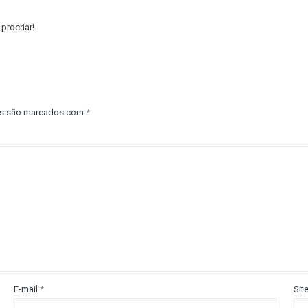
procriar!
os são marcados com
*
E-mail
*
Sit