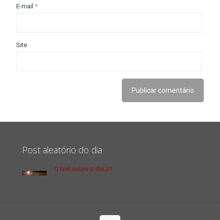
E-mail
*
Site
Post aleatório do dia
O real sobre o dia 21