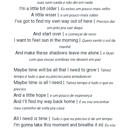
ruas sem saída e não dei em nada
I’m a little bit older |
Eu estou um pouco mais velho
A little wiser |
e um pouco mais sábio
I’ve got to find my own way out of here |
Preciso dar
um jeito pra sair daqui
And start over |
e começar de novo
I want to feel sun in the morning |
Quero sentir o sol da
manhã
And make these shadows leave me alone |
e fazer
com que essas sombras me deixem em paz
Maybe time will be all that I need to grow |
Talvez
tempo é tudo o que eu preciso para amadurecer
Maybe time is all I need |
Talvez tempo é tudo o que eu
preciso
And a little hope |
e um pouco de esperança
And I’ll find my way back home |
E eu vou encontrar
meu caminho de volta pra casa
All I need is time |
Tudo o que eu preciso é de um tempo
I’m gonna take this moment and breathe it in|
Eu vou