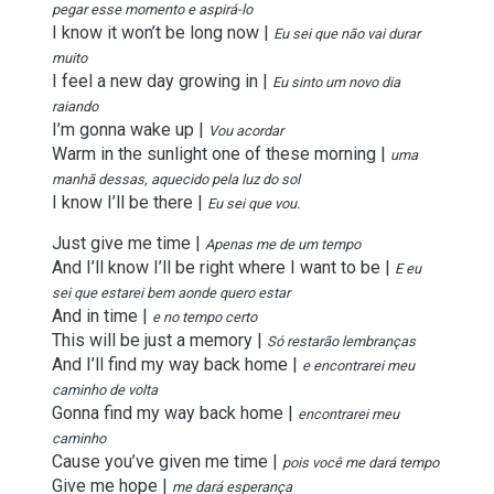
pegar esse momento e aspirá-lo
I know it won’t be long now |
Eu sei que não vai durar
muito
I feel a new day growing in |
Eu sinto um novo dia
raiando
I’m gonna wake up |
Vou acordar
Warm in the sunlight one of these morning |
uma
manhã dessas, aquecido pela luz do sol
I know I’ll be there |
Eu sei que vou.
Just give me time |
Apenas me de um tempo
And I’ll know I’ll be right where I want to be |
E eu
sei que estarei bem aonde quero estar
And in time |
e no tempo certo
This will be just a memory |
Só restarão lembranças
And I’ll find my way back home |
e encontrarei meu
caminho de volta
Gonna find my way back home |
encontrarei meu
caminho
Cause you’ve given me time |
pois você me dará tempo
Give me hope |
me dará esperança