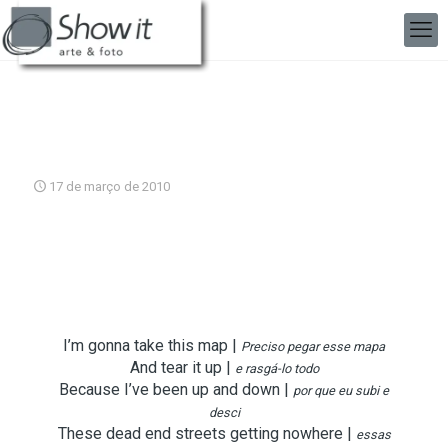
17 de março de 2010
I’m gonna take this map |
Preciso pegar esse mapa
And tear it up |
e rasgá-lo todo
Because I’ve been up and down |
por que eu subi e
desci
These dead end streets getting nowhere |
essas