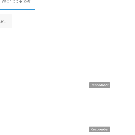
 Worldpacker
er...
Responder
Responder