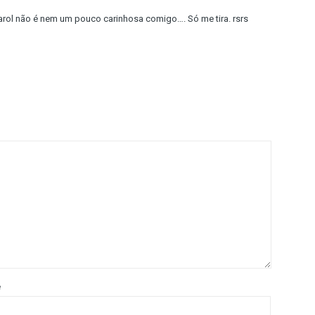
Carol não é nem um pouco carinhosa comigo…. Só me tira. rsrs
e