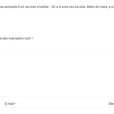
a amizade é só via msn e twitter… Só a vi uma vez na vida. Além do mais, a 
os são marcados com
*
E-mail
*
Sit