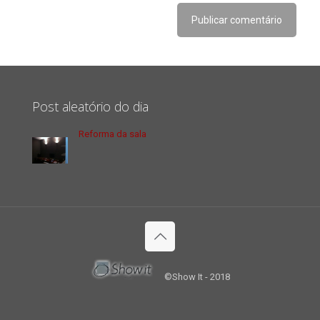
Post aleatório do dia
Reforma da sala
©Show It - 2018