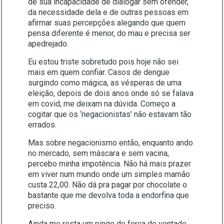
de sua incapacidade de dialogar sem ofender,
da necessidade dela e de outras pessoas em
afirmar suas percepções alegando que quem
pensa diferente é menor, do mau e precisa ser
apedrejado.
Eu estou triste sobretudo pois hoje não sei
mais em quem confiar. Casos de dengue
surgindo como mágica, as vésperas de uma
eleição, depois de dois anos onde só se falava
em covid, me deixam na dúvida. Começo a
cogitar que os ‘negacionistas’ não estavam tão
errados.
Mas sobre negacionismo então, enquanto ando
no mercado, sem máscara e sem vacina,
percebo minha impotência. Não há mais prazer
em viver num mundo onde um simples mamão
custa 22,00. Não dá pra pagar por chocolate o
bastante que me devolva toda a endorfina que
preciso.
Ainda me resta um pingo de força de vontade