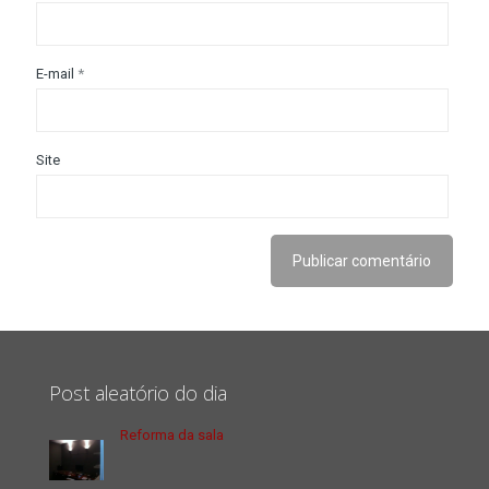
E-mail
*
Site
Post aleatório do dia
Reforma da sala