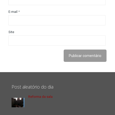
E-mail
*
Site
Post aleatório do dia
Reforma da sala