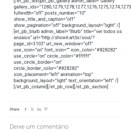
[/et_pb_text][et_pb_gallery admin_label=”Gallery”
gallery_ids=”1280,1279,1278,1277,1276,1275,1274,1273
fullwidth=”off” posts_number=”10″
show_title_and_caption=”off”
show_pagination=”off” background_layout=”light” /]
[et_pb_blurb admin_label=”Blurb” title=”ver todos os
ensaios” url=”http://showit.art.br/soul/?
page_id=3103″ url_new_window=”off”
use_icon=”on” font_icon=”” icon_color=”#828282″
use_circle=”on” circle_color=”#ffffff”
use_circle_border=”on”
circle_border_color=”#828282″
icon_placement=”left” animation=”top”
background_layout=”light” text_orientation=”left” /]
[/et_pb_column][/et_pb_row][/et_pb_section]
Share
Deixe um comentário