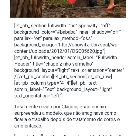
[et_pb_section fullwidth=”on” specialty=”off”
background_color=”#bababa” inner_shadow=”off”
parallax=”on” parallax_method=”css”
background_image=”http://showit.art.br/soul/wp-
content/uploads/2012/01/DSC05620.jpg”]
[et_pb_fullwidth_header admin_label=”Fullwidth
Header” title=”chapelzinho vermelho”
background_layout=”light” text_orientation=”center”
/][/et_pb_section][et_pb_section][et_pb_row]
[et_pb_column type=”4_4″][et_pb_text
admin_label=”Text” background_layout=”light”
text_orientation=”left”]
Totalmente criado por Claudio, esse ensaio
surpreendeu a modelo, que não imaginava como
ficaria o trabalho depois do tratamento de cores e
ambientação.