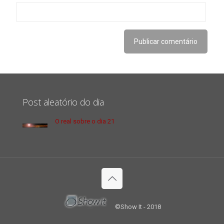
Post aleatório do dia
O real sobre o dia 21
©Show It - 2018