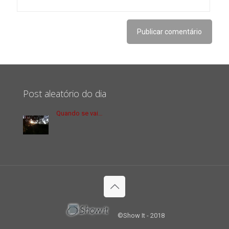
Post aleatório do dia
Quando se vai…
©Show It - 2018