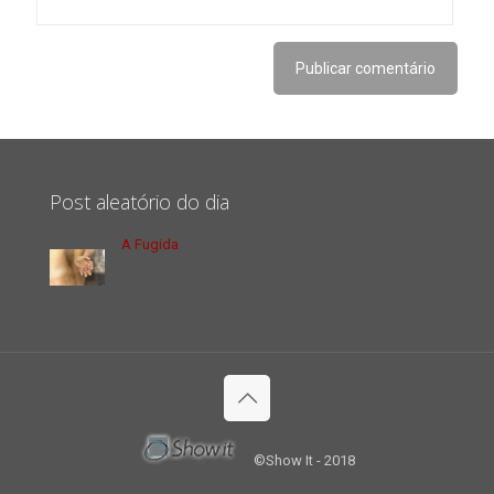
Post aleatório do dia
A Fugida
©Show It - 2018