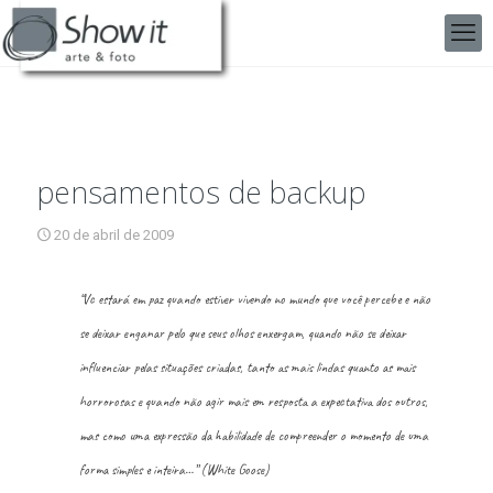
pensamentos de backup
20 de abril de 2009
“Vc estará em paz quando estiver vivendo no mundo que você percebe e não
se deixar enganar pelo que seus olhos enxergam, quando não se deixar
influenciar pelas situações criadas, tanto as mais lindas quanto as mais
horrorosas e quando não agir mais em resposta a expectativa dos outros,
mas como uma expressão da habilidade de compreender o momento de uma
forma simples e inteira…” (White Goose)