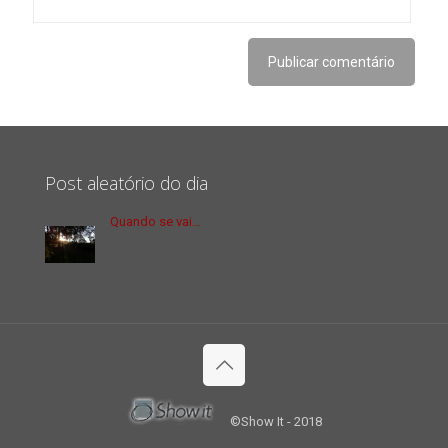
Post aleatório do dia
Quando se vai…
©Show It - 2018