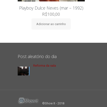
Playboy Dulce Neves (mar – 1992)
R$
100,00
Adicionar ao carrinho
Post aleatório do dia
Reforma da sala
©Show It - 2018