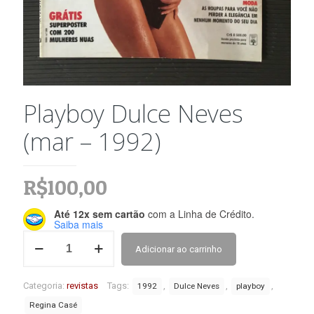
Playboy Dulce Neves
(mar – 1992)
R$
100,00
Até 12x sem cartão
com a Linha de Crédito.
Saiba mais
Playboy
Adicionar ao carrinho
Dulce
Neves
(mar
Categoria:
revistas
Tags:
,
,
,
1992
Dulce Neves
playboy
-
Regina Casé
1992)