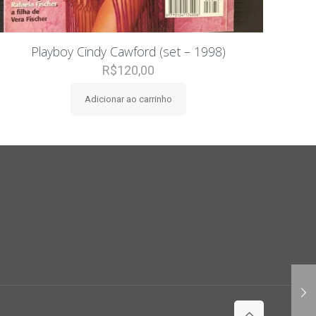
Playboy Cindy Cawford (set – 1998)
R$
120,00
Adicionar ao carrinho