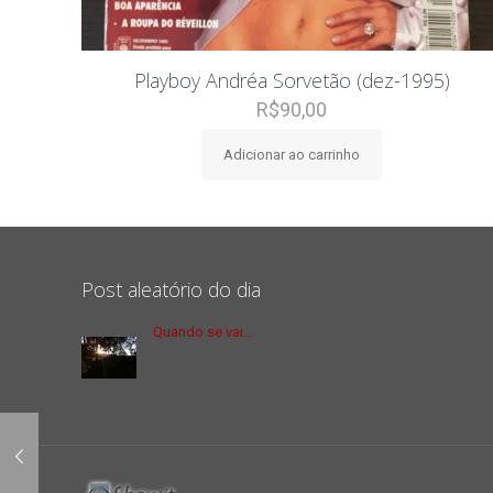
Playboy Andréa Sorvetão (dez-1995)
R$
90,00
Adicionar ao carrinho
Post aleatório do dia
Quando se vai…