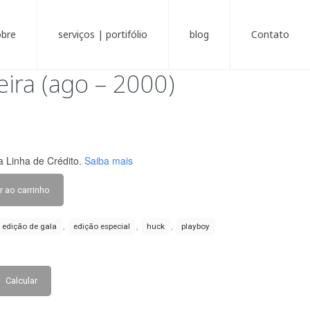
obre
serviços | portifólio
blog
Contato
eira (ago – 2000)
 Linha de Crédito.
Saiba mais
r ao carrinho
,
,
,
edição de gala
edição especial
huck
playboy
Calcular