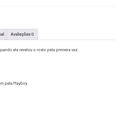
nal
Avaliações
0
uando ela revelou o rosto pela primeira vez.
am pela Playboy