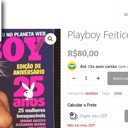
s
Playboy Feitic
R$
80,00
Até 12x sem cartão
com a
Playboy
Adiciona
Feiticeira
(ago
-
Categoria:
revistas
Tags:
,
2000
2000)
quantidade
Calcular o Frete
Não sei meu CEP