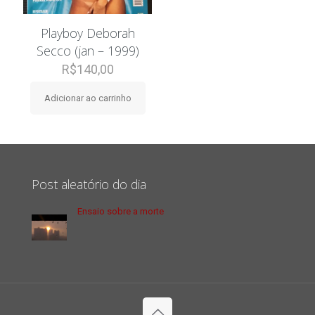
Playboy Deborah
Secco (jan – 1999)
R$
140,00
Adicionar ao carrinho
Post aleatório do dia
Ensaio sobre a morte