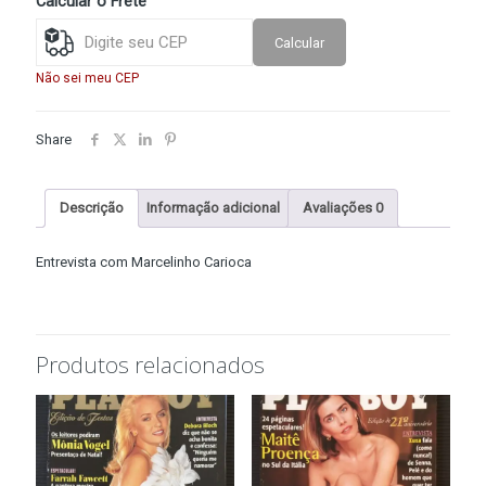
Calcular o Frete
2001)
quantidade
Calcular
Não sei meu CEP
Share
Descrição
Informação adicional
Avaliações
0
Entrevista com Marcelinho Carioca
Produtos relacionados