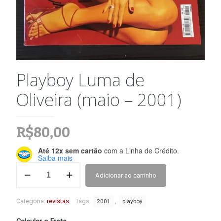
Playboy Luma de
Oliveira (maio – 2001)
R$
80,00
Até 12x sem cartão
com a Linha de Crédito.
Saiba mais
Playboy
Adicionar ao carrinho
Luma
de
Oliveira
Categoria:
revistas
Tags:
,
2001
playboy
(maio
–