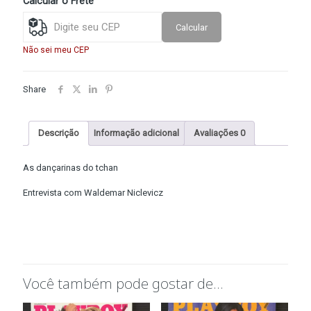
Calcular o Frete
1999)
quantidade
Calcular
Não sei meu CEP
Share
Descrição
Informação adicional
Avaliações
0
As dançarinas do tchan
Entrevista com Waldemar Niclevicz
Você também pode gostar de…