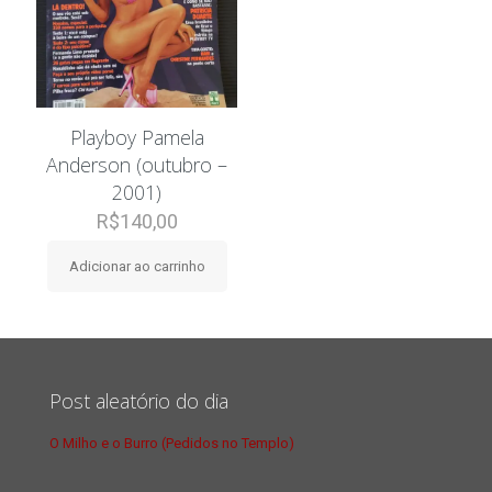
Playboy Pamela
Anderson (outubro –
2001)
R$
140,00
Adicionar ao carrinho
Post aleatório do dia
O Milho e o Burro (Pedidos no Templo)