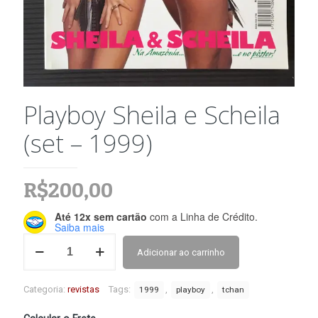
Playboy Sheila e Scheila
(set – 1999)
R$
200,00
Até 12x sem cartão
com a Linha de Crédito.
Saiba mais
Playboy
Adicionar ao carrinho
Sheila
e
Scheila
Categoria:
revistas
Tags:
,
,
1999
playboy
tchan
(set
-