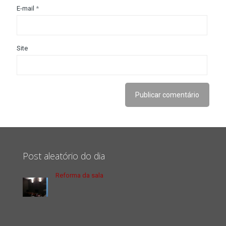
E-mail
*
Site
Post aleatório do dia
Reforma da sala