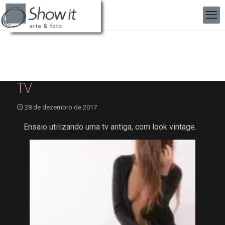
TV
28 de dezembro de 2017
Ensaio utilizando uma tv antiga, com look vintage.