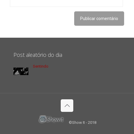
Post aleatório do dia
Sentindo
©Show It - 2018