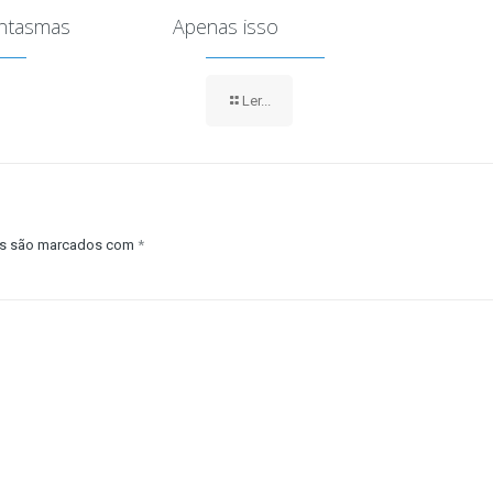
antasmas
Apenas isso
Ler...
os são marcados com
*