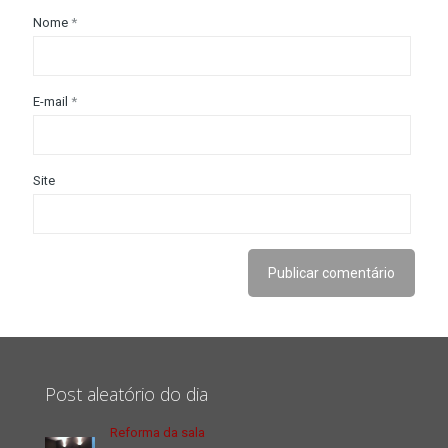
Nome
*
E-mail
*
Site
Post aleatório do dia
Reforma da sala