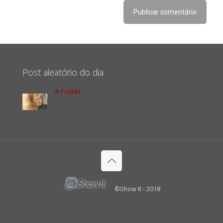
Post aleatório do dia
A Fugida
©Show It - 2018