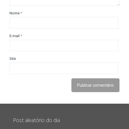
Nome
*
E-mail
*
Site
Post aleatório do dia