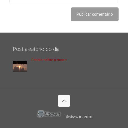
Post aleatório do dia
Ensaio sobre a morte
©Show It - 2018