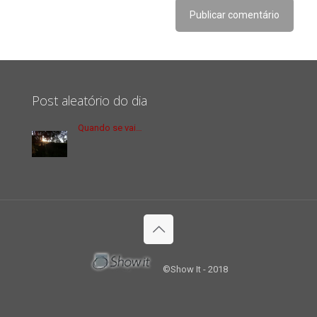
Post aleatório do dia
Quando se vai…
©Show It - 2018