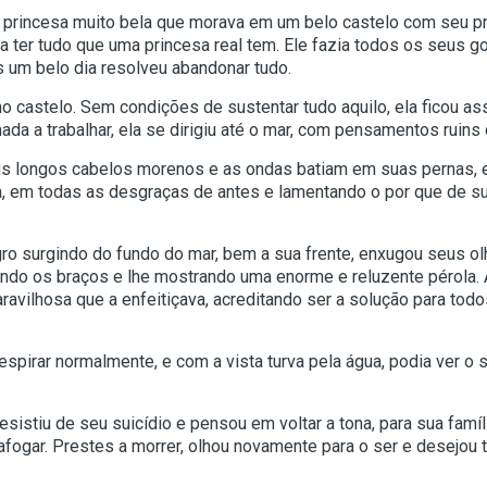
princesa muito bela que morava em um belo castelo com seu prí
 ter tudo que uma princesa real tem. Ele fazia todos os seus go
s um belo dia resolveu abandonar tudo.
no castelo. Sem condições de sustentar tudo aquilo, ela ficou as
a a trabalhar, ela se dirigiu até o mar, com pensamentos ruins 
eus longos cabelos morenos e as ondas batiam em suas pernas, 
em todas as desgraças de antes e lamentando o por que de sua 
gro surgindo do fundo do mar, bem a sua frente, enxugou seus o
endo os braços e lhe mostrando uma enorme e reluzente pérola. 
aravilhosa que a enfeitiçava, acreditando ser a solução para to
espirar normalmente, e com a vista turva pela água, podia ver o
esistiu de seu suicídio e pensou em voltar a tona, para sua fam
afogar. Prestes a morrer, olhou novamente para o ser e desejou t