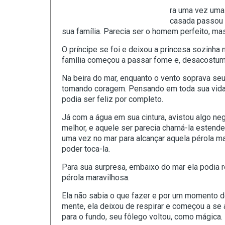
ra uma vez uma 
casada passou a
sua família. Parecia ser o homem perfeito, ma
O príncipe se foi e deixou a princesa sozinha 
família começou a passar fome e, desacostumad
Na beira do mar, enquanto o vento soprava s
tomando coragem. Pensando em toda sua vida, 
podia ser feliz por completo.
Já com a água em sua cintura, avistou algo ne
melhor, e aquele ser parecia chamá-la estend
uma vez no mar para alcançar aquela pérola m
poder toca-la.
Para sua surpresa, embaixo do mar ela podia r
pérola maravilhosa.
Ela não sabia o que fazer e por um momento d
mente, ela deixou de respirar e começou a se 
para o fundo, seu fôlego voltou, como mágica.