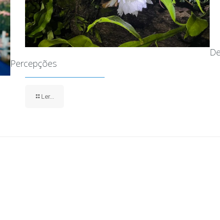
De
Percepções
Ler...