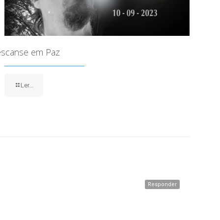
scanse em Paz
Ler...
Responder