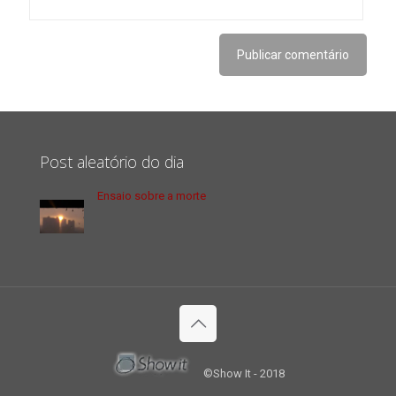
Post aleatório do dia
Ensaio sobre a morte
©Show It - 2018