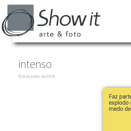
intenso
8 de junho de 2019
Faz part
explodo 
medo de 