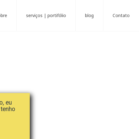
obre
serviços | portifólio
blog
Contato
o, eu
 tenho