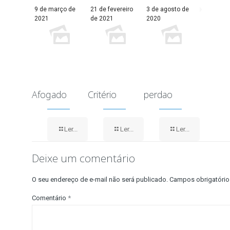
9 de março de
21 de fevereiro
3 de agosto de
2021
de 2021
2020
Afogado
Critério
perdao
Ler...
Ler...
Ler...
Deixe um comentário
O seu endereço de e-mail não será publicado.
Campos obrigatóri
Comentário
*