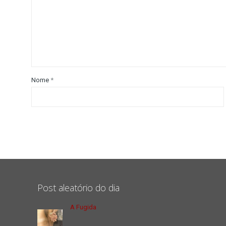
Nome
*
Post aleatório do dia
A Fugida