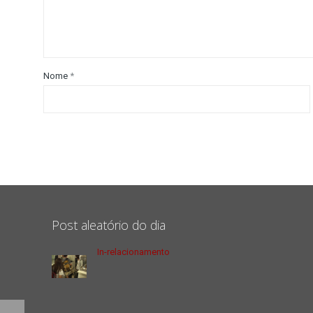
Nome
*
Post aleatório do dia
In-relacionamento