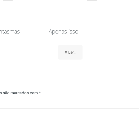
antasmas
Apenas isso
Ler...
os são marcados com
*