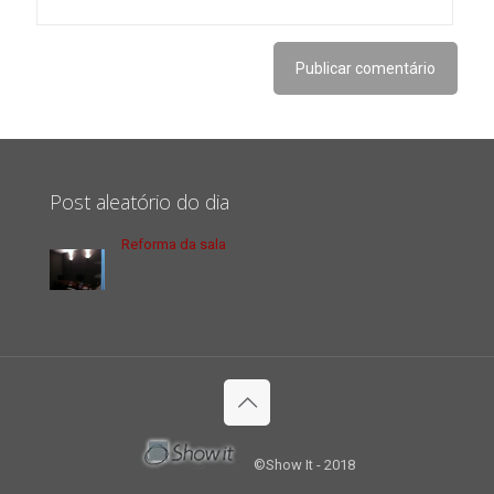
Post aleatório do dia
Reforma da sala
©Show It - 2018