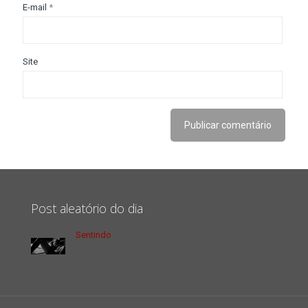
E-mail
*
Site
Post aleatório do dia
Sentindo