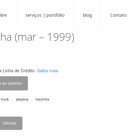
obre
serviços | portifólio
blog
Contato
nha (mar – 1999)
 Linha de Crédito.
Saiba mais
r ao carrinho
,
,
huck
playboy
tiazinha
Calcular