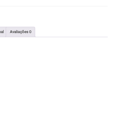
nal
Avaliações
0