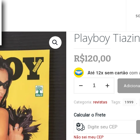
s
Playboy Tiazi
R$
120,00
Até 12x sem cartão
com a
Playboy
Adiciona
Tiazinha
(mar
-
Categoria:
revistas
Tags:
,
1999
1999)
quantidade
Calcular o Frete
Não sei meu CEP