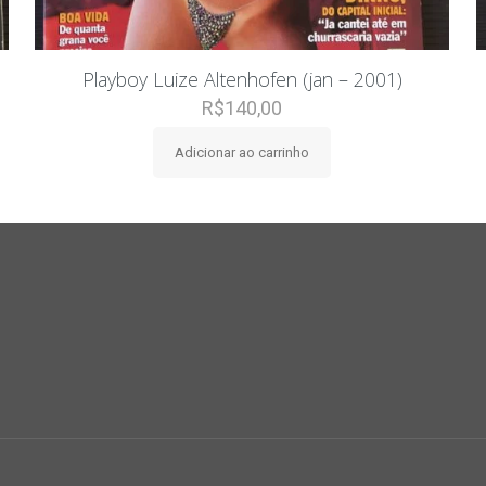
Playboy Luize Altenhofen (jan – 2001)
R$
140,00
Adicionar ao carrinho