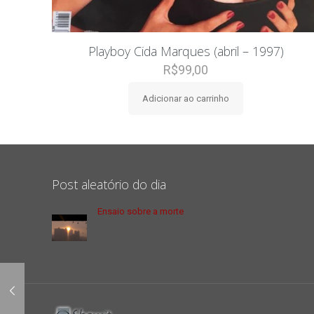
Playboy Cida Marques (abril – 1997)
R$
99,00
Adicionar ao carrinho
Post aleatório do dia
Ensaio sobre a morte