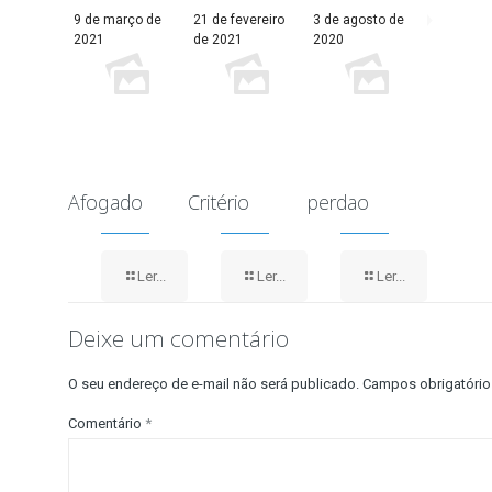
9 de março de
21 de fevereiro
3 de agosto de
2021
de 2021
2020
Afogado
Critério
perdao
Ler...
Ler...
Ler...
Deixe um comentário
O seu endereço de e-mail não será publicado.
Campos obrigatóri
Comentário
*