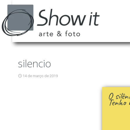
silencio
14 de março de 2019
O silê
Tenho 