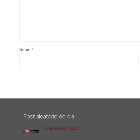
Nome
*
Post aleatório do dia
O real sobre o dia 21