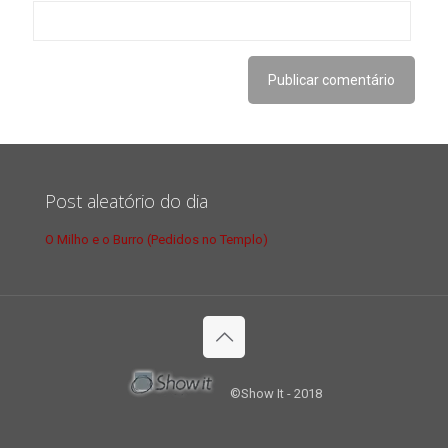
Post aleatório do dia
O Milho e o Burro (Pedidos no Templo)
©Show It - 2018