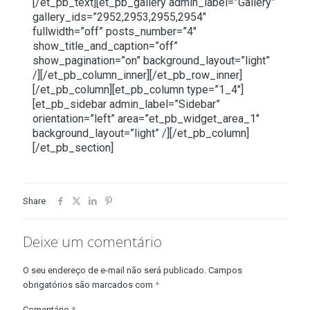
[/et_pb_text][et_pb_gallery admin_label=”Gallery”
gallery_ids=”2952,2953,2955,2954″
fullwidth=”off” posts_number=”4″
show_title_and_caption=”off”
show_pagination=”on” background_layout=”light”
/][/et_pb_column_inner][/et_pb_row_inner]
[/et_pb_column][et_pb_column type=”1_4″]
[et_pb_sidebar admin_label=”Sidebar”
orientation=”left” area=”et_pb_widget_area_1″
background_layout=”light” /][/et_pb_column]
[/et_pb_section]
Share
Deixe um comentário
O seu endereço de e-mail não será publicado.
Campos
obrigatórios são marcados com
*
Comentário
*