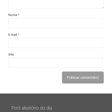
Nome
*
E-mail
*
Site
Post aleatório do dia