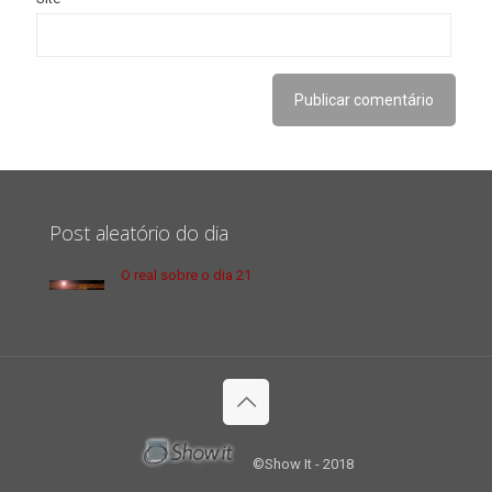
Post aleatório do dia
O real sobre o dia 21
©Show It - 2018