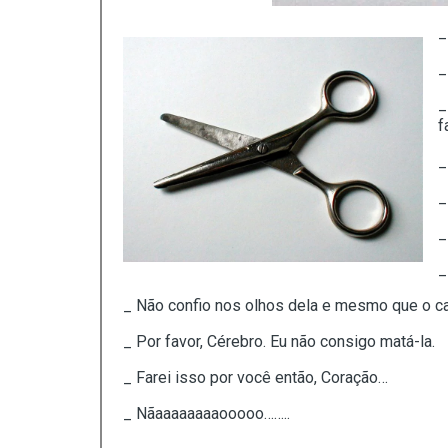
_
_
_
f
_
_
_
_
_ Não confio nos olhos dela e mesmo que o cal
_ Por favor, Cérebro. Eu não consigo matá-la.
_ Farei isso por você então, Coração…
_ Nãaaaaaaaaooooo……..