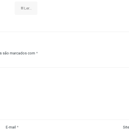
Ler...
os são marcados com
*
E-mail
*
Sit