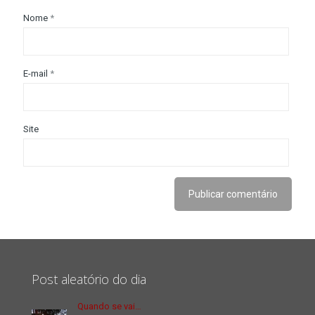
Nome
*
E-mail
*
Site
Post aleatório do dia
Quando se vai…