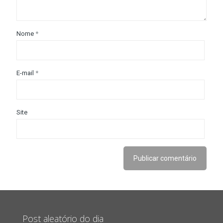
Nome
*
E-mail
*
Site
Post aleatório do dia