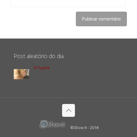
Post aleatório do dia
A Fugida
©Show It - 2018